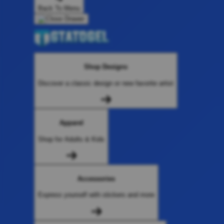
Back To Menu
Shop Designs
Discover a classic design or new favorite artist
Apparel
Shop for Adults & Kids
Accessories
Express yourself with stickers and more