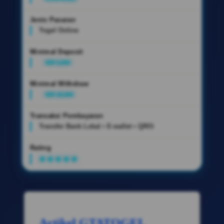
Jenis Pasaran
Togel Online
Minimal Deposit
IDR 5,000
Minimal Withdraw
IDR 25,000
Transaksi Pembayaran
Transfer Bank Lokal • E-wallet • QRIS
Rating
Artikel GTATOGEL