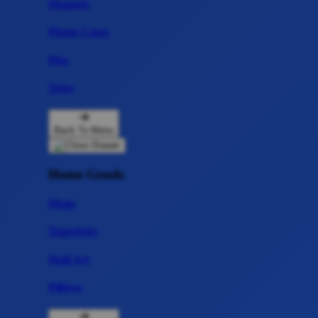
Magnets
Phone Cases
Pins
Totes
Back To Menu
Home Goods
Mugs
Tapestries
Wall Art
Pillows