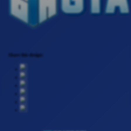
Share this design: