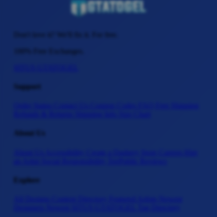
Don't love it? We'll fix it. For free.
100% Free Exchanges.
SITUS GTATOGEL
Support
Order Status
Contact Us
Coupon Codes
FAQ
Free Shipping
Refunds & Returns
Shipping Info
Size Chart
About Us
About Us
Accessibility
Create a Dashery Store
Careers
Hire
an Artist
Social Responsibility
TeePublic Reviews
Explore
All Designs
Content Directory
Featured Artists
Newest
Designers
Newest SITUS GTATOGEL
Tag Directory