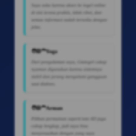
Saya suka karena akses ke togel online
di sini terasa praktis, tidak ribet, dan
semua informasi sudah tersedia dengan
jelas.
Yoga
Dari pengalaman saya, Gtatogel cukup
nyaman digunakan karena sistemnya
stabil dan jarang mengalami gangguan
saat diakses.
Arman
Pilihan permainan seperti toto 4D juga
cukup lengkap, jadi saya bisa
menyesuaikan dengan yang saya