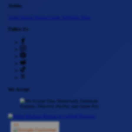
Artists
Artist Signup
Design Guide
TeePublic Blog
Follow Us
We Accept