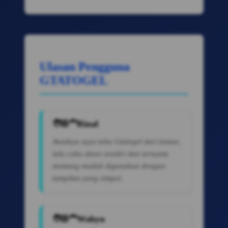
Ulasan Pengguna
GTATOGEL
Rinal
Awalnya saya tahu Gtatogel dari teman,
lalu coba akses sendiri dan ternyata
memang mudah digunakan dengan
tampilan yang simpel.
Wahyu